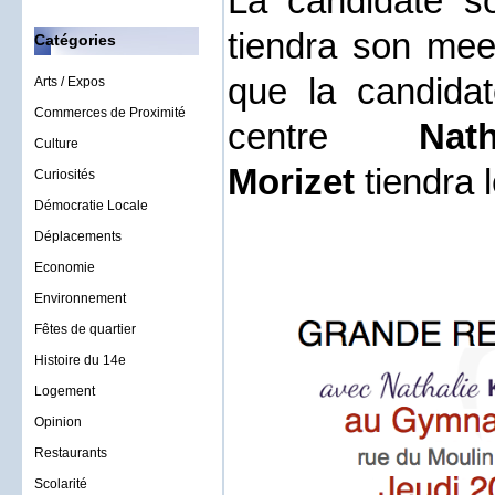
La candidate so
tiendra son meet
Catégories
que la candidat
Arts / Expos
Commerces de Proximité
centre
Nat
Culture
Morizet
tiendra 
Curiosités
Démocratie Locale
Déplacements
Economie
Environnement
Fêtes de quartier
Histoire du 14e
Logement
Opinion
Restaurants
Scolarité