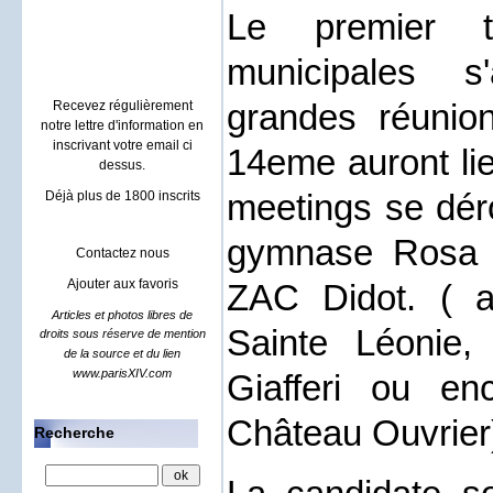
Villa à Sainte maxime
Le premier t
location rental french riviera
municipales s
grandes réunio
Recevez régulièrement
notre lettre d'information en
inscrivant votre email ci
14eme auront li
dessus.
meetings se déro
Déjà plus de 1800 inscrits
gymnase Rosa P
Contactez nous
Ajouter aux favoris
ZAC Didot. ( a
Articles et photos libres de
Sainte Léonie,
droits sous réserve de mention
de la source et du lien
www.parisXIV.com
Giafferi ou e
Château Ouvrier
Recherche