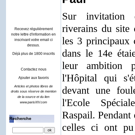
Villa à Sainte maxime
location rental french riviera
Sur invitation 
riverains du site
Recevez régulièrement
notre lettre d'information en
les 3 principaux 
inscrivant votre email ci
dessus.
dans le 14e étai
Déjà plus de 1800 inscrits
leur ambition p
Contactez nous
l'Hôpital qui s'
Ajouter aux favoris
Articles et photos libres de
devant une fou
droits sous réserve de mention
de la source et du lien
l'Ecole Spécial
www.parisXIV.com
Raspail. Pendant
Recherche
celles ci ont pu