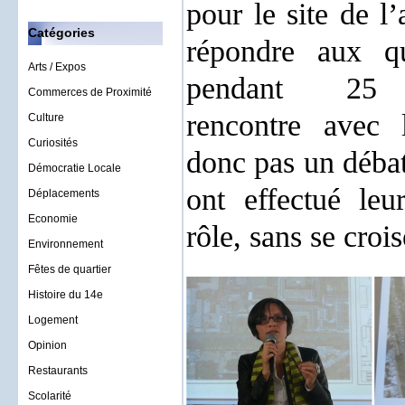
pour le site de l
Catégories
répondre aux qu
Arts / Expos
pendant 25 m
Commerces de Proximité
rencontre avec l
Culture
Curiosités
donc pas un débat
Démocratie Locale
ont effectué leu
Déplacements
Economie
rôle, sans se croi
Environnement
Fêtes de quartier
Histoire du 14e
Logement
Opinion
Restaurants
Scolarité