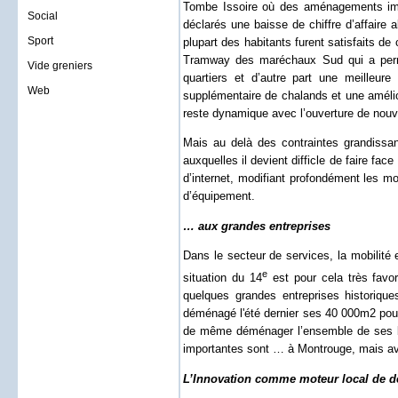
Tombe Issoire où des aménagements impo
Social
déclarés une baisse de chiffre d’affaire
Sport
plupart des habitants furent satisfaits d
Tramway des maréchaux Sud qui a permis
Vide greniers
quartiers et d’autre part une meilleur
Web
supplémentaire de chalands et une amélior
reste dynamique avec l’ouverture de nouv
Mais au delà des contraintes grandissa
auxquelles il devient difficle de faire f
d’internet, modifiant profondément les 
d’équipement.
… aux grandes entreprises
Dans le secteur de services, la mobilité e
e
situation du 14
est pour cela très favor
quelques grandes entreprises historiq
déménagé l'été dernier ses 40 000m2 pour 
de même déménager l’ensemble de ses bur
importantes sont … à Montrouge, mais ave
L’Innovation comme moteur local de 