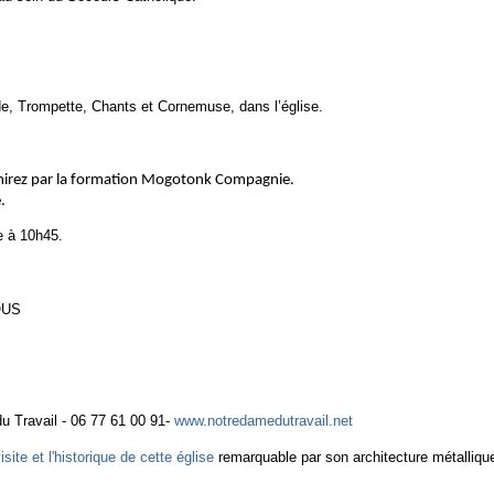
e, Trompette, Chants et Cornemuse, dans l’église.
Ramirez par la formation Mogotonk Compagnie.
e.
e à 10h45.
OUS
 Travail - 06 77 61 00 91-
www.notredamedutravail.net
isite et l'historique de cette église
remarquable par son architecture métalliqu
: