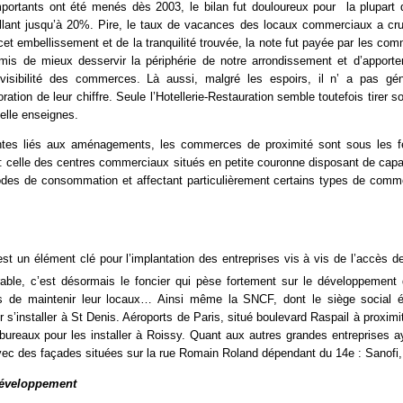
rtants ont été menés dès 2003, le bilan fut douloureux pour
la plupart
 allant jusqu’à 20%. Pire, le taux de vacances des locaux commerciaux a cru
e cet embellissement et de la tranquilité trouvée, la note fut payée par les 
 de mieux desservir la périphérie de notre arrondissement et d’apporte
e visibilité des commerces. Là aussi, malgré les espoirs, il n’ a pas g
ation de leur chiffre. Seule l’Hotellerie-Restauration semble toutefois tirer
elle enseignes.
ntes liés aux aménagements, les commerces de proximité sont sous les f
ace : celle des centres commerciaux situés en petite couronne disposant de ca
modes de consommation et affectant particulièrement certains types de comm
st un élément clé pour l’implantation des entreprises vis à vis de l’accès des
able, c’est désormais le foncier qui pèse fortement sur le développement 
ues de maintenir leur locaux… Ainsi même la SNCF, dont le siège social
s’installer à St Denis. Aéroports de Paris, situé boulevard Raspail à proximi
eaux pour les installer à Roissy. Quant aux autres grandes entreprises aya
c des façades situées sur la rue Romain Roland dépendant du 14e : Sanofi, P
développement