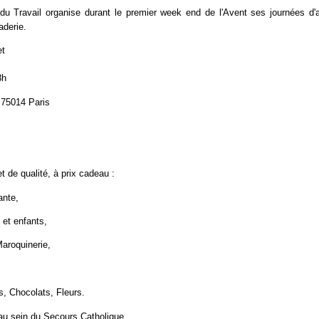
u Travail organise durant le premier week end de l'Avent ses journées d'
aderie.
et
8h
t 75014 Paris
 de qualité, à prix cadeau :
ante,
et enfants,
aroquinerie,
ns, Chocolats, Fleurs.
 au sein du Secours Catholique.