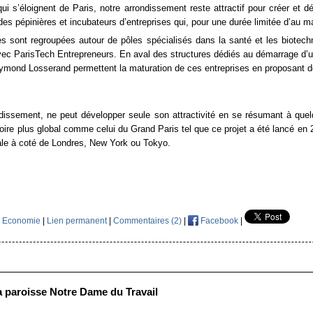
i s’éloignent de Paris, notre arrondissement reste attractif pour créer et d
 des pépinières et incubateurs d’entreprises qui, pour une durée limitée d’a
res sont regroupées autour de pôles spécialisés dans la santé et les biote
avec ParisTech Entrepreneurs. En aval des structures dédiés au démarrage d’u
ymond Losserand permettent la maturation de ces entreprises en proposant de
dissement, ne peut développer seule son attractivité en se résumant à quelq
itoire plus global comme celui du Grand Paris tel que ce projet a été lancé e
ale à coté de Londres, New York ou Tokyo.
,
Economie
|
Lien permanent
|
Commentaires (2)
|
Facebook
|
a paroisse Notre Dame du Travail