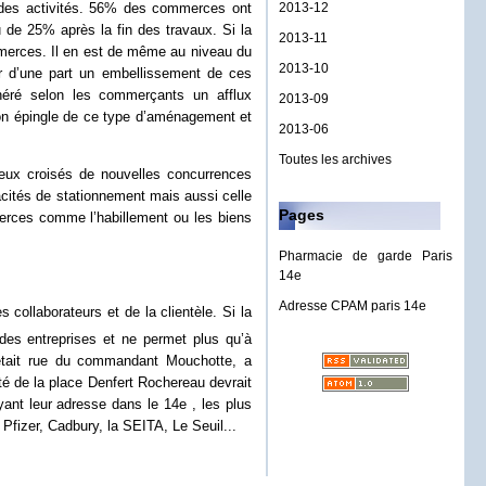
 des activités. 56% des commerces ont
2013-12
 de 25% après la fin des travaux. Si la
2013-11
commerces. Il en est de même au niveau du
2013-10
r d’une part un embellissement de ces
énéré selon les commerçants un afflux
2013-09
 son épingle de ce type d’aménagement et
2013-06
Toutes les archives
eux croisés de nouvelles concurrences
pacités de stationnement mais aussi celle
Pages
erces comme l’habillement ou les biens
Pharmacie de garde Paris
14e
Adresse CPAM paris 14e
 collaborateurs et de la clientèle. Si la
des entreprises et ne permet plus qu’à
 était rue du commandant Mouchotte, a
té de la place Denfert Rochereau devrait
nt leur adresse dans le 14e , les plus
fizer, Cadbury, la SEITA, Le Seuil...