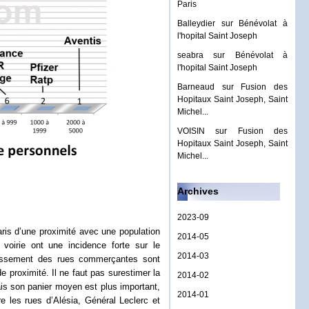
Paris
Balleydier
sur
Bénévolat à
l'hopital Saint Joseph
seabra
sur
Bénévolat à
l'hopital Saint Joseph
Barneaud
sur
Fusion des
Hopitaux Saint Joseph, Saint
Michel...
VOISIN
sur
Fusion des
Hopitaux Saint Joseph, Saint
Michel...
Archives
2023-09
aris d’une proximité avec une population
2014-05
voirie ont une incidence forte sur le
2014-03
llissement des rues commerçantes sont
 proximité. Il ne faut pas surestimer la
2014-02
ais son panier moyen est plus important,
2014-01
re les rues d’Alésia, Général Leclerc et