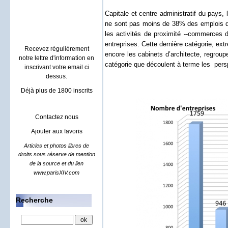
Villa à Sainte maxime
location rental french riviera
Capitale et centre administratif du pays,
ne sont pas moins de 38% des emplois qui
les activités de proximité --commerces d
entreprises. Cette dernière catégorie, ex
Recevez régulièrement
encore les cabinets d’architecte, regroupe
notre lettre d'information en
catégorie que découlent à terme les
pers
inscrivant votre email ci
dessus.
Déjà plus de 1800 inscrits
Contactez nous
Ajouter aux favoris
Articles et photos libres de
droits sous réserve de mention
de la source et du lien
www.parisXIV.com
Recherche