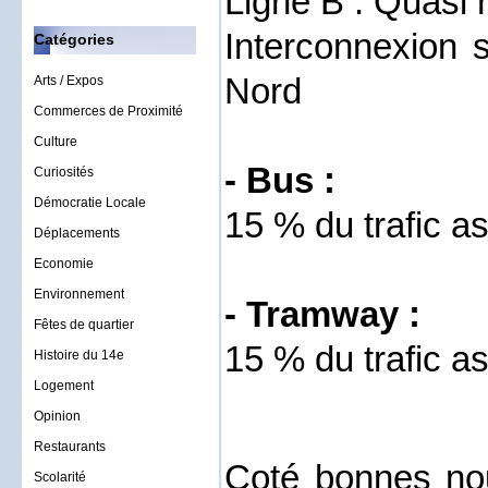
Ligne B : Quasi 
Interconnexion
Catégories
Nord
Arts / Expos
Commerces de Proximité
Culture
- Bus :
Curiosités
Démocratie Locale
15 % du trafic a
Déplacements
Economie
Environnement
- Tramway :
Fêtes de quartier
15 % du trafic a
Histoire du 14e
Logement
Opinion
Restaurants
Coté bonnes nou
Scolarité