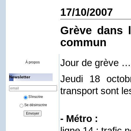
17/10/2007
Grève dans l
commun
Jour de grève …
À propos
Jeudi 18 octob
Newsletter
transport sont le
S'inscrire
Se désinscrire
- Métro :
ligne 14 : trafic 