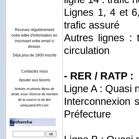
Villa à Sainte maxime
location rental french riviera
Lignes 1, 4 et 6
trafic assuré
Recevez régulièrement
Autres lignes : 
notre lettre d'information en
inscrivant votre email ci
dessus.
circulation
Déjà plus de 1800 inscrits
Contactez nous
- RER / RATP :
Ajouter aux favoris
Ligne A : Quasi 
Articles et photos libres de
droits sous réserve de mention
Interconnexion 
de la source et du lien
www.parisXIV.com
Préfecture
Recherche