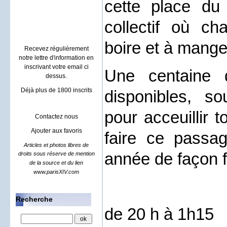
cette place du
Villa à Sainte maxime
location rental french riviera
collectif où c
boire et à mange
Recevez régulièrement
notre lettre d'information en
inscrivant votre email ci
Une centaine 
dessus.
Déjà plus de 1800 inscrits
disponibles, so
pour acceuillir 
Contactez nous
Ajouter aux favoris
faire ce passa
Articles et photos libres de
année de façon f
droits sous réserve de mention
de la source et du lien
www.parisXIV.com
Recherche
de 20 h à 1h15