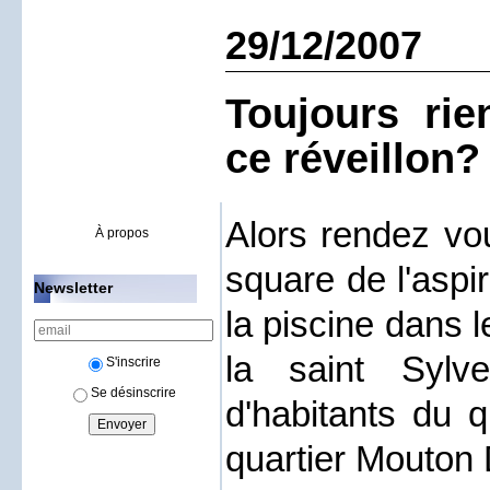
29/12/2007
Toujours ri
ce réveillon?
Alors rendez vo
À propos
square de l'aspi
Newsletter
la piscine dans 
la saint Sylv
S'inscrire
Se désinscrire
d'habitants du q
quartier Mouton 