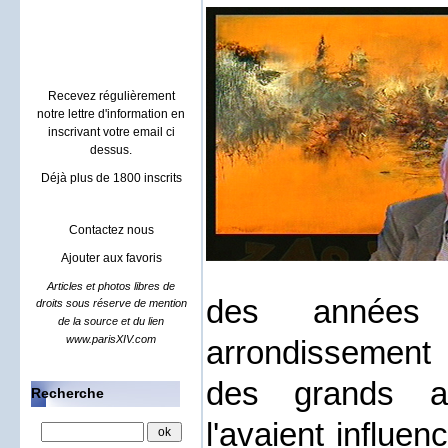
Villa à Sainte maxime
location rental french riviera
Recevez régulièrement
notre lettre d'information en
inscrivant votre email ci
dessus.
Déjà plus de 1800 inscrits
Contactez nous
Ajouter aux favoris
Articles et photos libres de
des années
droits sous réserve de mention
de la source et du lien
www.parisXIV.com
arrondissement
des grands ar
Recherche
l'avaient influe