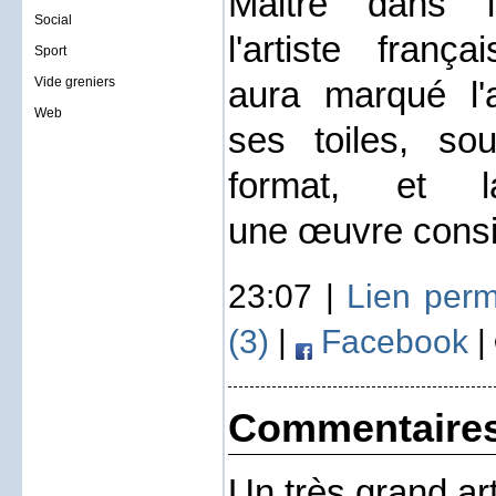
Maitre dans l'
Social
l'artiste frança
Sport
aura marqué l'
Vide greniers
Web
ses toiles, so
format, et la
une œuvre consi
23:07 |
Lien per
(3)
|
Facebook
|
Commentaire
Un très grand art