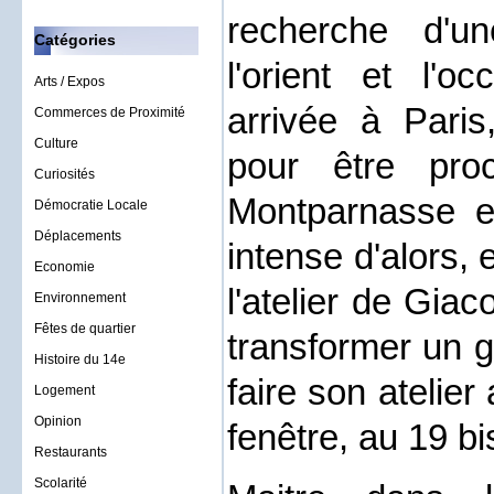
recherche d'un
Catégories
l'orient et l'o
Arts / Expos
arrivée à Paris
Commerces de Proximité
Culture
pour être pro
Curiosités
Montparnasse et
Démocratie Locale
Déplacements
intense d'alors, e
Economie
l'atelier de Giac
Environnement
Fêtes de quartier
transformer un g
Histoire du 14e
faire son atelie
Logement
Opinion
fenêtre, au 19 bi
Restaurants
Scolarité