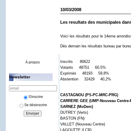
10/03/2008
Les resultats des municipales dans
Voici les résultats pour le 14eme arrondi
Dès demain les résultats bureau par bureau
Inscrits 80622
À propos
Votants 48751 60,5%
Exprimés 48193 59,8%
Newsletter
Abstention 32429 40,2%
CASTAGNOU (PS-PC-MRC-PRG)
S'inscrire
CARRERE GEE (UMP-Nouveau Centre-
Se désinscrire
SARNEZ (MoDem)
DUTREY (Verts)
BASTON (FN)
VALLET (Nouveau Centre)
LAGOUTTE (LCR)