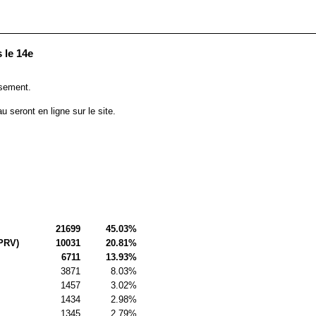
 le 14e
ssement.
 seront en ligne sur le site.
21699
45.03%
PRV)
10031
20.81%
6711
13.93%
3871
8.03%
1457
3.02%
1434
2.98%
1345
2.79%