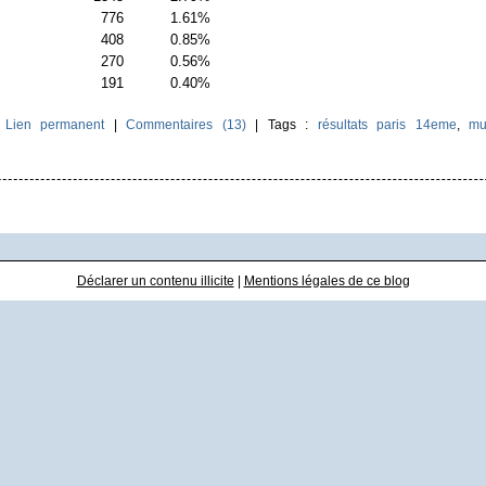
776
1.61%
408
0.85%
270
0.56%
191
0.40%
|
Lien permanent
|
Commentaires (13)
| Tags :
résultats paris 14eme
,
mu
Déclarer un contenu illicite
|
Mentions légales de ce blog