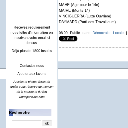
Villa à Sainte maxime
MAHE (Agir pour le 14e)
location rental french riviera
MAIRE (Monts 14)
VINCIGUERRA (Lutte Ouvriere)
DAYMARD (Parti des Travailleurs)
Recevez régulièrement
notre lettre d'information en
08:09 Publié dans
Démocratie Locale
inscrivant votre email ci
dessus.
Déjà plus de 1800 inscrits
Contactez nous
Ajouter aux favoris
Articles et photos libres de
droits sous réserve de mention
de la source et du lien
www.parisXIV.com
Recherche