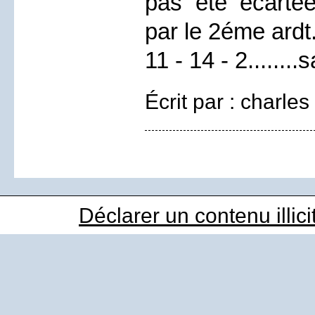
pas été écartée
par le 2éme ardt
11 - 14 - 2......
Écrit par : charles
Déclarer un contenu illici