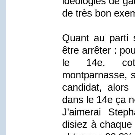
idéologies de ga
de très bon exem
Quant au parti s
être arrêter : po
le 14e, cot
montparnasse, se
candidat, alors
dans le 14e ça n
J'aimerai Ste
disiez à chaque 