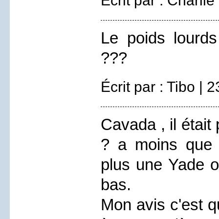
Écrit par : Charli
Le poids lourds
???
Écrit par : Tibo | 
Cavada , il étai
? a moins que e
plus une Yade ou
bas.
Mon avis c'est q