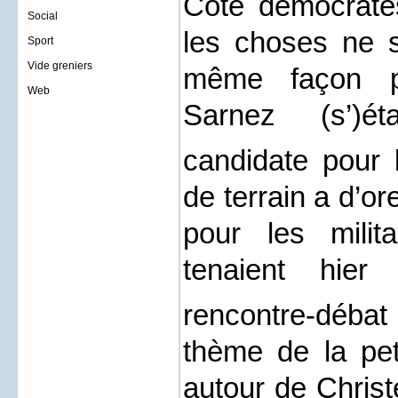
Coté démocrate
Social
les choses ne 
Sport
Vide greniers
même façon pu
Web
Sarnez (s’)ét
candidate pour 
de terrain a d’o
pour les milit
tenaient hier
rencontre-déba
thème de la pet
autour de Christ