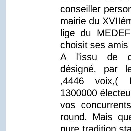
conseiller person
mairie du XVII
lige du MEDEF
choisit ses amis 
A l'issu de c
désigné, par l
,4446 voix,( 
1300000 électeu
vos concurrents
round. Mais que
pure tradition st