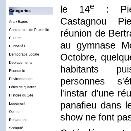
e
le 14
: Pie
Catégories
Castagnou Pie
Arts / Expos
réunion de Bertr
Commerces de Proximité
Culture
au gymnase Mou
Curiosités
Octobre, quelqu
Démocratie Locale
Déplacements
habitants p
Economie
personnes s'é
Environnement
Fêtes de quartier
l'instar d'une r
Histoire du 14e
panafieu dans le
Logement
Opinion
show ne font pas
Restaurants
Scolarité