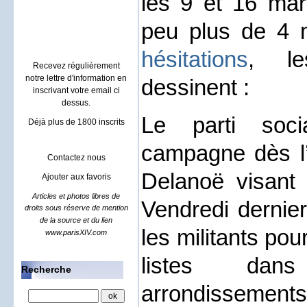
les 9 et 16 mar
Villa à Sainte maxime
location rental french riviera
peu plus de 4 
hésitations
, le
Recevez régulièrement
notre lettre d'information en
dessinent :
inscrivant votre email ci
dessus.
Le parti soci
Déjà plus de 1800 inscrits
campagne dès l
Contactez nous
Delanoë visant 
Ajouter aux favoris
Articles et photos libres de
Vendredi dernier
droits sous réserve de mention
de la source et du lien
les militants pou
www.parisXIV.com
listes dans
Recherche
arrondissements.