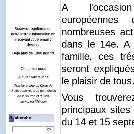
Villa à Sainte maxime
A l'occasi
location rental french riviera
européennes 
nombreuses acti
Recevez régulièrement
notre lettre d'information en
inscrivant votre email ci
dans le 14e. A 
dessus.
famille, ces tr
Déjà plus de 1800 inscrits
seront expliqu
Contactez nous
Ajouter aux favoris
le plaisir de tous
Articles et photos libres de
droits sous réserve de mention
Vous trouver
de la source et du lien
www.parisXIV.com
principaux site
Recherche
du 14 et 15 sep