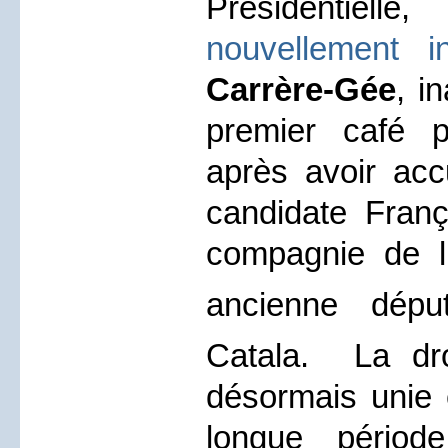
Présidentiel
nouvellement in
Carrère-Gée
, i
premier café p
après avoir accu
candidate Fran
compagnie de l’
ancienne dép
Catala.
La dro
désormais unie 
longue périod