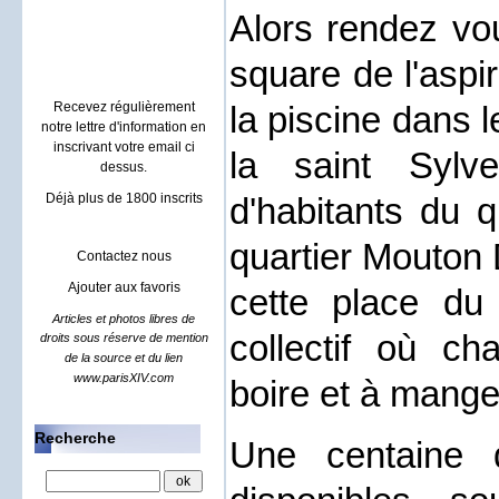
Villa à Sainte maxime
Alors rendez vo
location rental french riviera
square de l'aspi
Recevez régulièrement
la piscine dans 
notre lettre d'information en
inscrivant votre email ci
la saint Sylv
dessus.
Déjà plus de 1800 inscrits
d'habitants du q
quartier Mouton 
Contactez nous
Ajouter aux favoris
cette place du
Articles et photos libres de
collectif où c
droits sous réserve de mention
de la source et du lien
www.parisXIV.com
boire et à mange
Recherche
Une centaine 