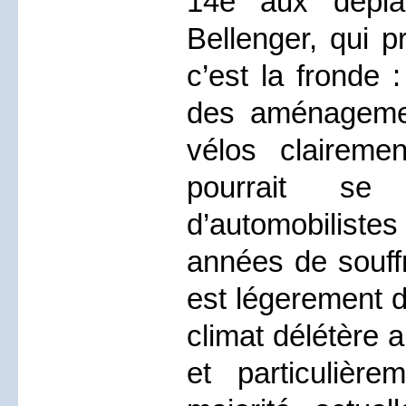
14e aux dépla
Bellenger, qui pr
c’est la fronde 
des aménagemen
vélos clairem
pourrait se
d’automobiliste
années de souffr
est légerement d
climat délétère 
et particulièr