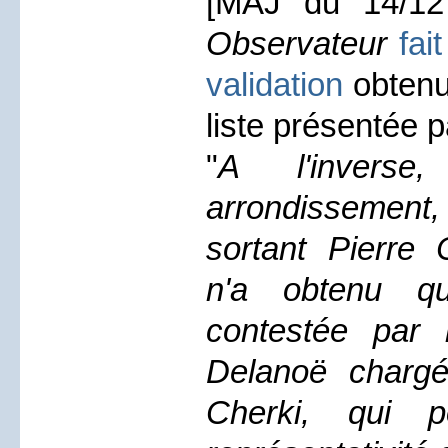
[MAJ du 14/1
Observateur
fai
validation
obtenu 
liste présentée 
"
A l'invers
arrondissement
sortant Pierre 
n'a obtenu qu
contestée par l
Delanoë chargé
Cherki, qui p